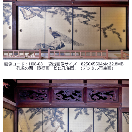
画像コード：H08-03 貸出画像サイズ：8256X5504pix 32.8MB
孔雀の間 障壁画「松に孔雀図」（デジタル再生画）