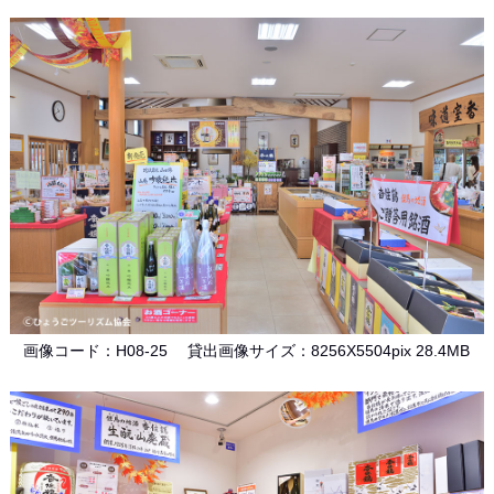
画像コード：H08-25 貸出画像サイズ：8256X5504pix 28.4MB