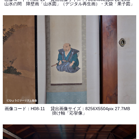
山水の間 障壁画「山水図」（デジタル再生画）・天袋「果子図」
画像コード：H08-11 貸出画像サイズ：8256X5504pix 27.7MB
掛け軸「応挙像」