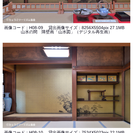
画像コード：H08-09 貸出画像サイズ：8256X5504pix 27.1MB
山水の間 障壁画「山水図」（デジタル再生画）
画像コード：H08-10 貸出画像サイズ：7534X5023pix 22.1MB