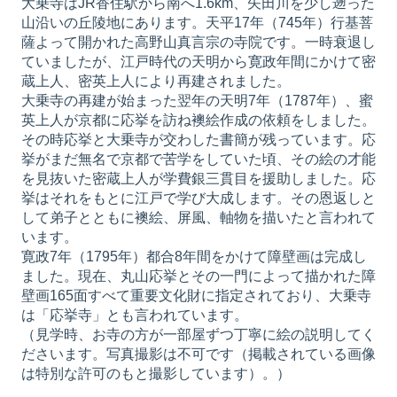
大乗寺はJR香住駅から南へ1.6km、矢田川を少し遡った
山沿いの丘陵地にあります。天平17年（745年）行基菩
薩よって開かれた高野山真言宗の寺院です。一時衰退し
ていましたが、江戸時代の天明から寛政年間にかけて密
蔵上人、密英上人により再建されました。
大乗寺の再建が始まった翌年の天明7年（1787年）、蜜
英上人が京都に応挙を訪ね襖絵作成の依頼をしました。
その時応挙と大乗寺が交わした書簡が残っています。応
挙がまだ無名で京都で苦学をしていた頃、その絵の才能
を見抜いた密蔵上人が学費銀三貫目を援助しました。応
挙はそれをもとに江戸で学び大成します。その恩返しと
して弟子とともに襖絵、屏風、軸物を描いたと言われて
います。
寛政7年（1795年）都合8年間をかけて障壁画は完成し
ました。現在、丸山応挙とその一門によって描かれた障
壁画165面すべて重要文化財に指定されており、大乗寺
は「応挙寺」とも言われています。
（見学時、お寺の方が一部屋ずつ丁寧に絵の説明してく
ださいます。写真撮影は不可です（掲載されている画像
は特別な許可のもと撮影しています）。）