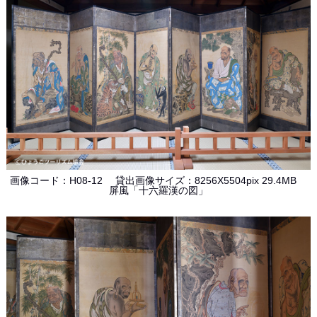
画像コード：H08-12 貸出画像サイズ：8256X5504pix 29.4MB
屏風「十六羅漢の図」