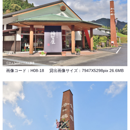
画像コード：H08-18 貸出画像サイズ：7947X5298pix 26.6MB