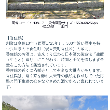
画像コード：H08-17 貸出画像サイズ：5504X8256pix
42.1MB 山門
【香住鶴】
創業は享保10年（西暦1725年）。300年近い歴史を持
つ兵庫県の旧香住町（現香美町香住区）の蔵元。
香住鶴のお酒は、古来より伝わる日本酒の製造法「生酛
（生もと）造り」にこだわり、時間と手間を惜しまず全
量をこの方法で製造されています。
香住鶴の近くに応挙寺として有名な大乗寺があります。
香住鶴は、遠く京を離れ大乗寺の襖絵を作成していた応
擧と門下生達の心をなぐさめた酒であると言われていま
す。