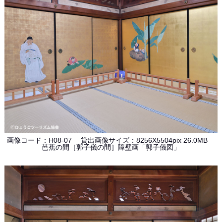
画像コード：H08-07 貸出画像サイズ：8256X5504pix 26.0MB
芭蕉の間［郭子儀の間］障壁画「郭子儀図」