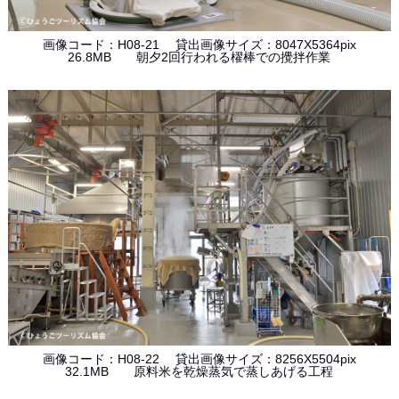
画像コード：H08-21 貸出画像サイズ：8047X5364pix
26.8MB 朝夕2回行われる櫂棒での攪拌作業
画像コード：H08-22 貸出画像サイズ：8256X5504pix
32.1MB 原料米を乾燥蒸気で蒸しあげる工程