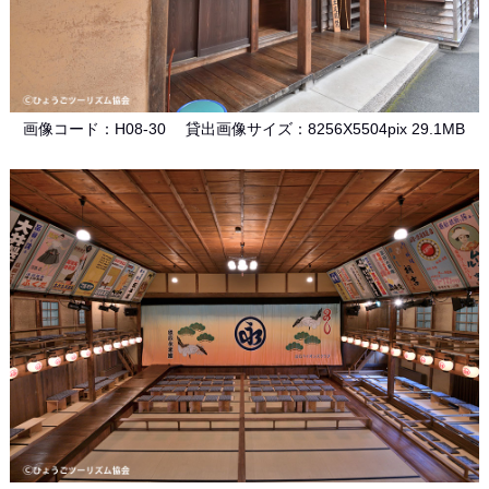
画像コード：H08-30 貸出画像サイズ：8256X5504pix 29.1MB