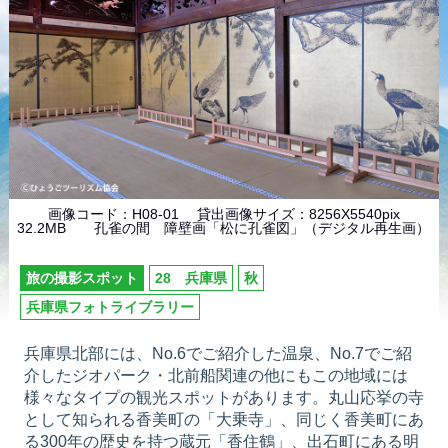
画像コード：H08-01 貸出画像サイズ：8256X5540pix
32.2MB 孔雀の間 障壁画「松に孔雀図」（デジタル再生画）
旅の撮影スポット
28 兵庫県
秋
兵庫県フォトライブラリー
兵庫県北部には、No.6でご紹介した温泉、No.7でご紹
介したジオパーク・北前船関連の他にもこの地域には
様々なタイプの観光スポットがあります。丸山応挙の寺
として知られる香美町の「大乗寺」、同じく香美町にあ
る300年の歴史を持つ蔵元「香住鶴」、出石町にある明