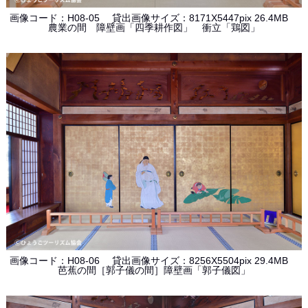
画像コード：H08-05 貸出画像サイズ：8171X5447pix 26.4MB
農業の間 障壁画「四季耕作図」 衝立「鶏図」
画像コード：H08-06 貸出画像サイズ：8256X5504pix 29.4MB
芭蕉の間［郭子儀の間］障壁画「郭子儀図」