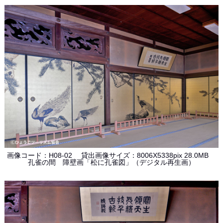
画像コード：H08-02 貸出画像サイズ：8006X5338pix 28.0MB
孔雀の間 障壁画「松に孔雀図」（デジタル再生画）