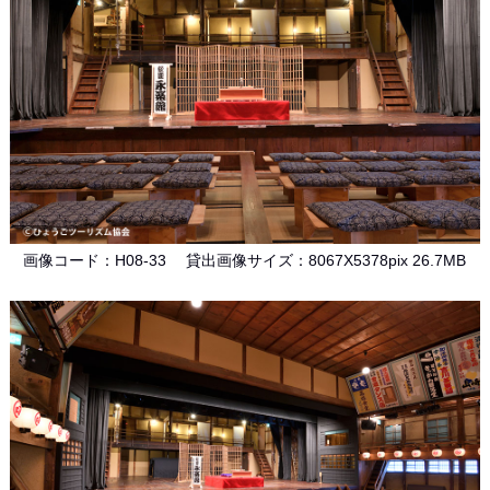
画像コード：H08-33 貸出画像サイズ：8067X5378pix 26.7MB