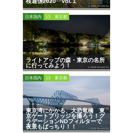
桜通信2020 Vol.１
日本国内
13 東京都
ライトアップの森・東京の名所
に行ってみよう！
日本国内
13 東京都
東京湾にかかる、大恐竜橋 東
京ゲートブリッジを撮ろう！グ
ラデーションNDフィルターで
夜景もばっちり！！