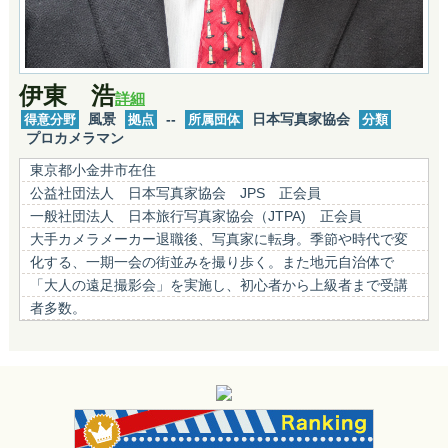
伊東 浩
詳細
得意分野
風景
拠点
--
所属団体
日本写真家協会
分類
プロカメラマン
東京都小金井市在住
公益社団法人 日本写真家協会 JPS 正会員
一般社団法人 日本旅行写真家協会（JTPA) 正会員
大手カメラメーカー退職後、写真家に転身。季節や時代で変
化する、一期一会の街並みを撮り歩く。また地元自治体で
「大人の遠足撮影会」を実施し、初心者から上級者まで受講
者多数。