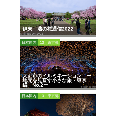
伊東 浩の桜通信2022
日本国内
13 東京都
大都市のイルミネーション ー
地元を見直す小さな旅・東京
編 No.2ー
日本国内
13 東京都