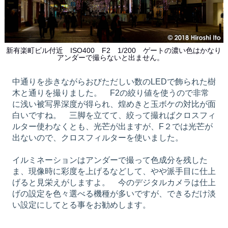
新有楽町ビル付近 ISO400 F2 1/200 ゲートの濃い色はかなり
アンダーで撮らないと出ません。
中通りを歩きながらおびただしい数のLEDで飾られた樹
木と通りを撮りました。 F2の絞り値を使うので非常
に浅い被写界深度が得られ、煌めきと玉ボケの対比が面
白いですね。 三脚を立てて、絞って撮ればクロスフィ
ルター使わなくとも、光芒が出ますが、F２では光芒が
出ないので、クロスフィルターを使いました。
イルミネーションはアンダーで撮って色成分を残した
ま、現像時に彩度を上げるなどして、やや派手目に仕上
げると見栄えがしますよ。 今のデジタルカメラは仕上
げの設定を色々選べる機種が多いですが、できるだけ淡
い設定にしてとる事をお勧めします。