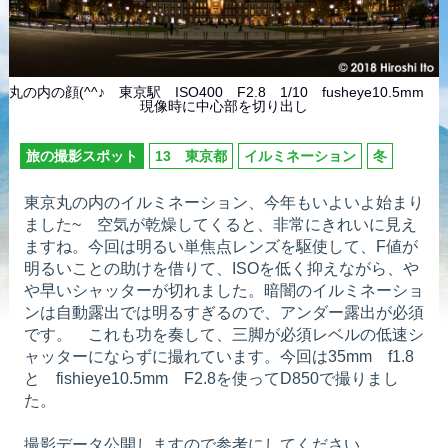
丸の内の顔(^^♪ 東京駅 ISO400 F2.8 1/10 fusheye10.5mm
現像時に中心部を切り出し
旅の撮影スポット
13 東京都
イルミネーション
冬
東京丸の内のイルミネーション、今年もいよいよ始まり
ました~ 空気が乾燥してくると、非常にきれいに見え
ますね。今回は明るい単焦点レンズを駆使して、F値が
明るいことの助けを借りて、ISOを低く抑えながら、や
や早いシャッターが切れました。暗闇のイルミネーショ
ンは自動露出では明るすぎるので、アンダー露出が必須
です。 これも功を奏して、三脚が必須レベルの低速シ
ャッターにならずに撮れています。今回は35mm f1.8
と fishieye10.5mm F2.8を使ってD850で撮りまし
た。
撮影データ公開しますので参考にしてください