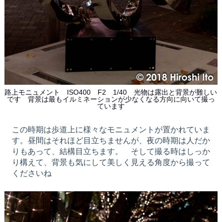
路上モニュメント ISO400 F2 1/40 光物は露出と背景が難しい
です 背景は最もイルミネーションが少なくなる方向に向いて撮っ
ています
この時期は歩道上に様々なモニュメントが置かれていま
す。昼間はそれほど目立ちませんが、夜の時期は人だか
りもあって、結構目立ちます。 そして撮る時はしっか
り構えて、背景も気にして美しく見える角度から撮って
くださいね