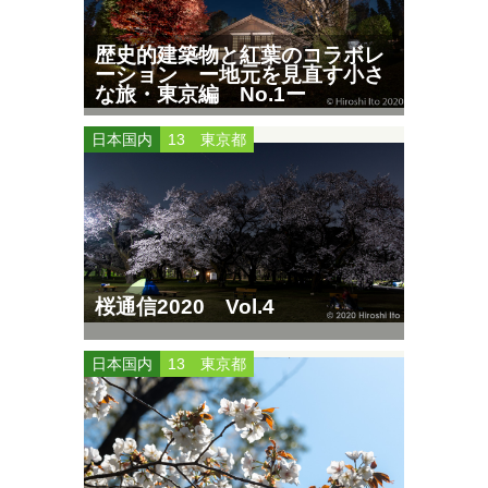
歴史的建築物と紅葉のコラボレ
ーション ー地元を見直す小さ
な旅・東京編 No.1ー
日本国内
13 東京都
桜通信2020 Vol.4
日本国内
13 東京都