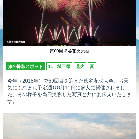
第69回熊谷花火大会
旅の撮影スポット
11 埼玉県
花火
夏
今年（2018年）で69回目を迎えた熊谷花火大会、お天
気にも恵まれ予定通り8月11日に盛大に開催されまし
た。その様子を当日撮影した写真と共にお伝えいたしま
す。