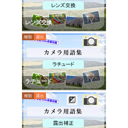
レンズ交換
種類
露出
ラチュード
種類
露出