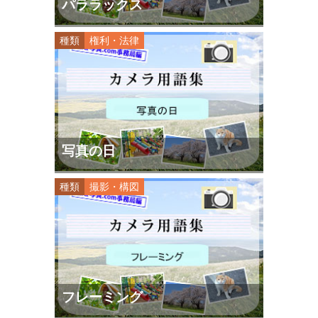
パララックス
種類
権利・法律
写真の日
種類
撮影・構図
フレーミング