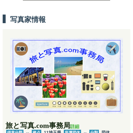
写真家情報
旅と写真.com事務局
詳細
得意分野
--
拠点
11埼玉県
所属団体
--
分類
団体