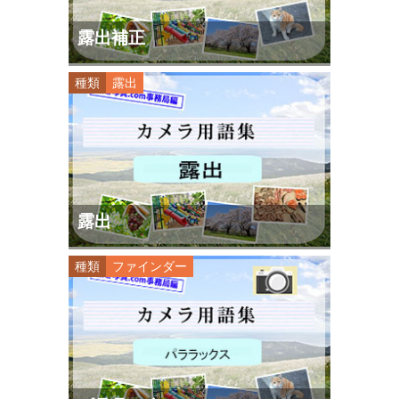
露出補正
種類
露出
露出
種類
ファインダー