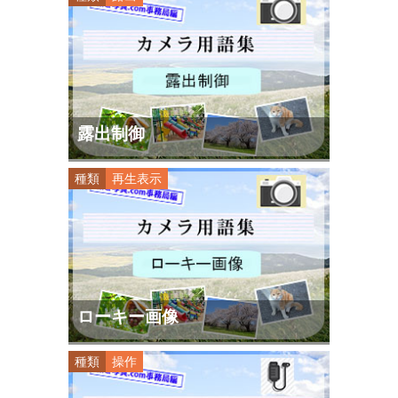
露出制御
種類
再生表示
ローキー画像
種類
操作