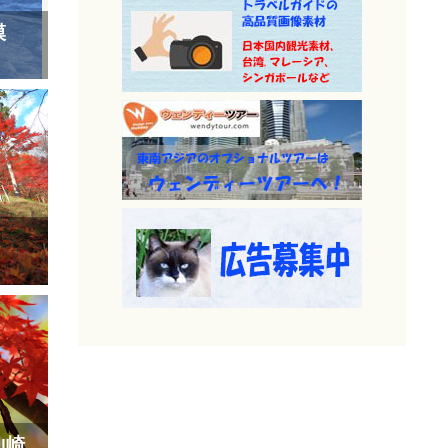
模
く
山崎