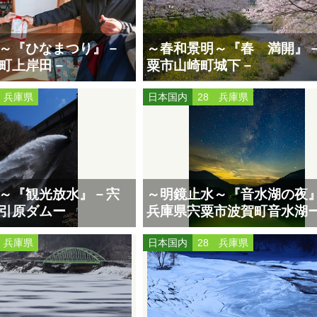
～『ひなまつり』－
～春和景明～『春 満開』
町上岸田－
粟市山崎町城下－
 兵庫県
日本国内
28 兵庫県
～『観光放水』－宍
～明鏡止水～『音水湖の夜
引原ダムー
兵庫県宍粟市波賀町音水湖
 兵庫県
日本国内
28 兵庫県