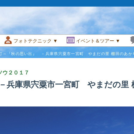
フォトテクニック ▼
イベント＆ツアー ▼
灯～『秋の思い出』 －兵庫県宍粟市一宮町 やまだの里 棚田のあか
ソウ２０１７
－兵庫県宍粟市一宮町 やまだの里 