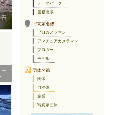
テーマパーク
書籍出版
－宍
写真家名鑑
プロカメラマン
アマチュアカメラマン
ブロガー
モデル
』ー
団体名鑑
ー
団体
自治体
企業
写真家団体