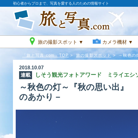
初心者からプロまで、写真を愛する人のための情報サイト
旅の撮影スポット ▼
カメラ機材 ▼
「旅と写真.com」TOP
>
旅の撮影スポット
>
～秋色の
2018.10.07
しそう観光フォトアワード ミライエシ
連載
～秋色の灯～『秋の思い出』 
のあかり－