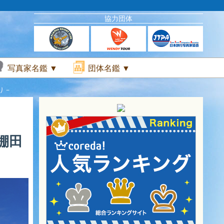
協力団体
写真家名鑑 ▼
団体名鑑 ▼
り－
棚田