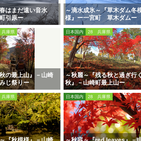
春はまだ遠い音水
～滴水成氷～『草木ダム冬
町引原ー
様』ー一宮町 草木ダムー
 兵庫県
日本国内
28 兵庫県
秋の最上山』－山崎
～秋麗～『残る秋と過ぎ行
みじ祭りー
秋』－山崎町最上山ー
 兵庫県
日本国内
28 兵庫県
～『秋模様』－山崎
～秋容～『red leaves』－