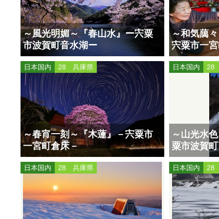
～風光明媚～『春山水』ー宍粟
～和気藹々
市波賀町音水湖ー
宍粟市一宮
日本国内
28 兵庫県
日本国内
28
～春宵一刻～『木蓮』－宍粟市
～山光水色
一宮町倉床－
粟市波賀町
日本国内
28 兵庫県
日本国内
28