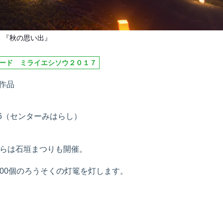
『秋の思い出』
ード ミライエシソウ２０１７
作品
6（センターみはらし）
からは石垣まつりも開催。
600個のろうそくの灯篭を灯します。