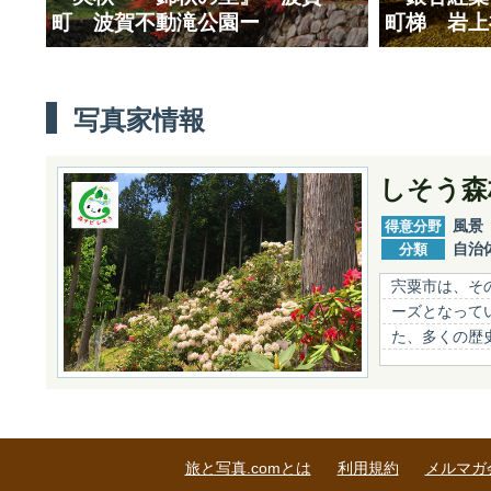
町 波賀不動滝公園ー
町梯 岩上
写真家情報
しそう森
得意分野
風景
分類
自治
宍粟市は、そ
ーズとなって
た、多くの歴
旅と写真.comとは
利用規約
メルマガ