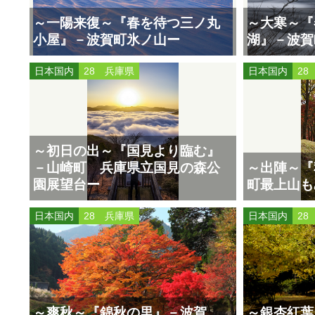
～一陽来復～『春を待つ三ノ丸
～大寒～『
小屋』－波賀町氷ノ山ー
湖』－波賀
日本国内
28 兵庫県
日本国内
28
～初日の出～『国見より臨む』
－山崎町 兵庫県立国見の森公
～出陣～『
園展望台ー
町最上山も
日本国内
28 兵庫県
日本国内
28
～爽秋～『錦秋の里』－波賀
～銀杏紅葉