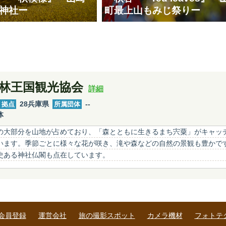
神社ー
町最上山もみじ祭りー
林王国観光協会
詳細
拠点
28兵庫県
所属団体
--
体
の大部分を山地が占めており、「森とともに生きるまち宍粟」がキャッ
います。季節ごとに様々な花が咲き、滝や森などの自然の景観も豊かで
史ある神社仏閣も点在しています。
会員登録
運営会社
旅の撮影スポット
カメラ機材
フォトテ