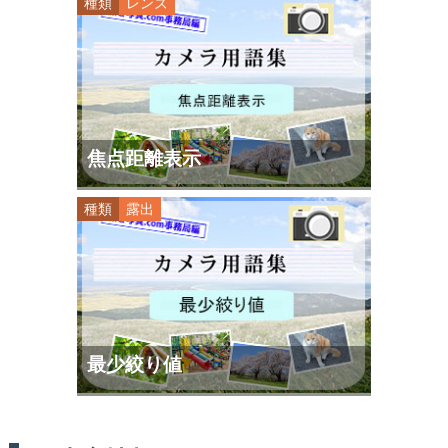
種類
レンズ
焦点距離表示
種類
露出
最少絞り値