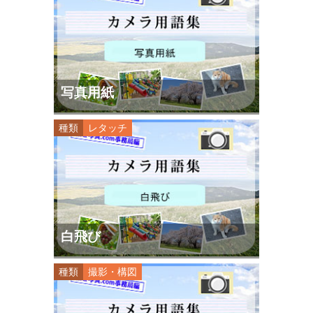
写真用紙
種類
レタッチ
白飛び
種類
撮影・構図