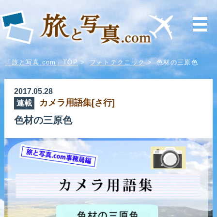
「旅と写真.com」TOP
>
フォトテクニック
>
色材の三原色
2017.05.28
カメラ用語集[さ行]
連載
色材の三原色