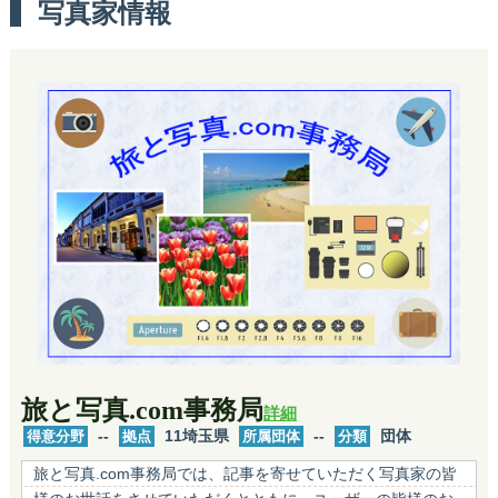
写真家情報
旅と写真.com事務局
詳細
得意分野
--
拠点
11埼玉県
所属団体
--
分類
団体
旅と写真.com事務局では、記事を寄せていただく写真家の皆