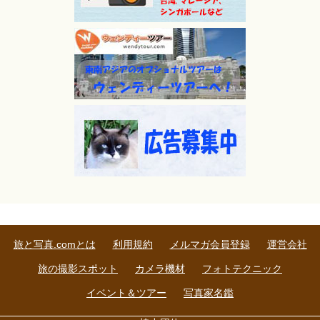
旅と写真.comとは
利用規約
メルマガ会員登録
運営会社
旅の撮影スポット
カメラ機材
フォトテクニック
イベント＆ツアー
写真家名鑑