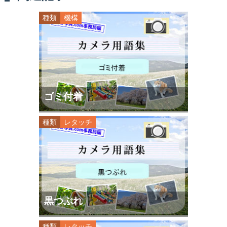
種類
機構
ゴミ付着
種類
レタッチ
黒つぶれ
種類
レタッチ