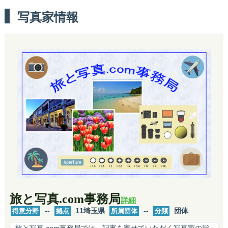
写真家情報
旅と写真.com事務局
詳細
得意分野
--
拠点
11埼玉県
所属団体
--
分類
団体
旅と写真.com事務局では、記事を寄せていただく写真家の皆