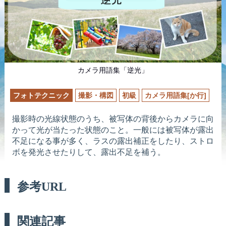
カメラ用語集「逆光」
フォトテクニック
撮影・構図
初級
カメラ用語集[か行]
撮影時の光線状態のうち、被写体の背後からカメラに向
かって光が当たった状態のこと。一般には被写体が露出
不足になる事が多く、ラスの露出補正をしたり、ストロ
ボを発光させたりして、露出不足を補う。
参考URL
関連記事