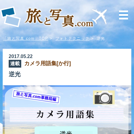
「旅と写真.com」TOP
>
フォトテクニック
>
逆光
2017.05.22
カメラ用語集[か行]
連載
逆光