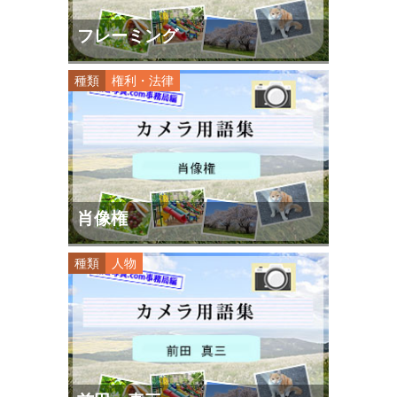
フレーミング
種類
権利・法律
肖像権
種類
人物