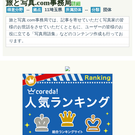
旅と写真.com事務局
詳細
得意分野
--
拠点
11埼玉県
所属団体
--
分類
団体
旅と写真.com事務局では、記事を寄せていただく写真家の皆
様のお世話をさせていただくとともに、ユーザーの皆様のお
役に立てる「写真用語集」などのコンテンツ作成も行ってお
ります。